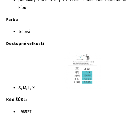
kĺbu
Farba
telová
Dostupné veľkosti
S, M, L, XL
Kód ŠÚKL:
J98527