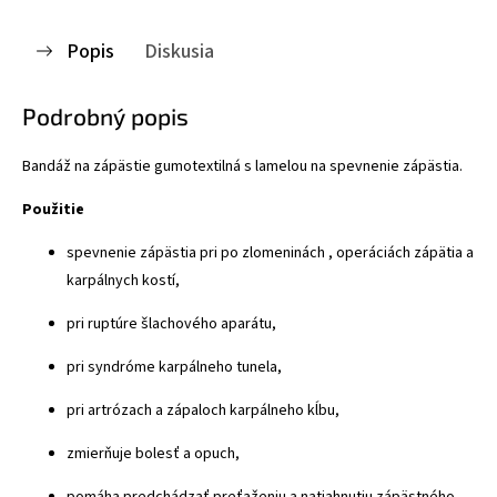
Popis
Diskusia
Podrobný popis
Bandáž na zápästie gumotextilná s lamelou na spevnenie zápästia.
Použitie
spevnenie zápästia pri po zlomeninách , operáciách zápätia a
karpálnych kostí,
pri ruptúre šlachového aparátu,
pri syndróme karpálneho tunela,
pri artrózach a zápaloch karpálneho kĺbu,
zmierňuje bolesť a opuch,
pomáha predchádzať preťaženiu a natiahnutiu zápästného