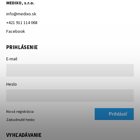
MEDIXO, s.r.o.
info
@
medixo.sk
+421 911 114 068
Facebook
PRIHLÁSENIE
E-mail
Heslo
Nová registrácia
Prihlásiť
Zabudnuté heslo
sa
VYHĽADÁVANIE