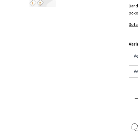
Band
poko
Deta
Vari
Ve
Ve