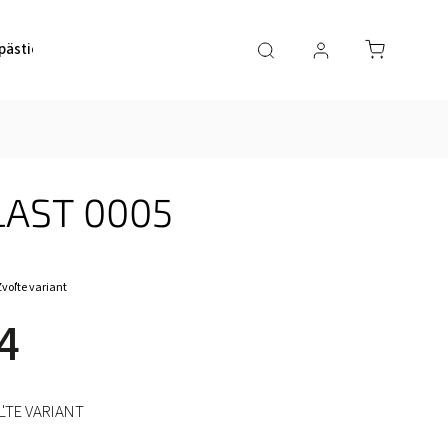
pästie)
Ortézy a bandáže na nohy (členok, koleno)
Blog
LAST 0005
Zvoľte variant
4
ĽTE VARIANT