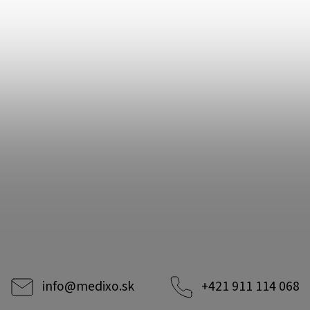
info
@
medixo.sk
+421 911 114 068