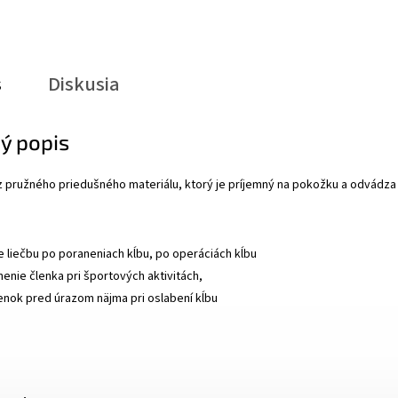
s
Diskusia
ý popis
z pružného priedušného materiálu, ktorý je príjemný na pokožku a odvádza 
e liečbu po poraneniach kĺbu, po operáciách kĺbu
enie členka pri športových aktivitách,
lenok pred úrazom näjma pri oslabení kĺbu