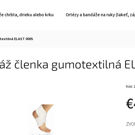
e chrbta, drieku alebo krku
Ortézy a bandáže na ruky (lakeť, zá
extilná ELAST 0005
áž členka gumotextilná E
Kód:
€
ZVO