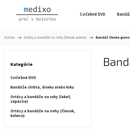
Cvičebné DVD
Bandáž
Domov
/
Ortézy a bandáže na nohy (členok, koleno)
/
Bandáž členka gumot
Band
Kategórie
Cvičebné DVD
Bandáže chrbta, drieku alebo krku
Ortézy a bandáže na ruky (lakeť,
zápästie)
Ortézy a bandáže na nohy (členok,
koleno)