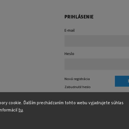
PRIHLÁSENIE
E-mail
Heslo
Nová registrácia
Zabudnuté heslo
ory cookie. Ďalším prechádzaním tohto webu vyjadrujete súhlas
informácií
tu
.
Copyright 2026
Medixo
. Všetky práva vyhradené.
Grafický návrh vytvořil a nakódoval
Shoptak.cz