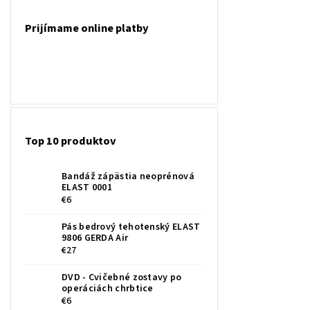
Prijímame online platby
Top 10 produktov
Bandáž zápästia neoprénová
ELAST 0001
€6
Pás bedrový tehotenský ELAST
9806 GERDA Air
€27
DVD - Cvičebné zostavy po
operáciách chrbtice
€6