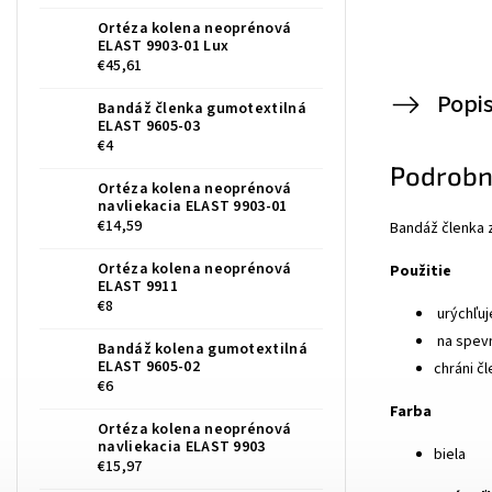
Ortéza kolena neoprénová
ELAST 9903-01 Lux
€45,61
Popi
Bandáž členka gumotextilná
ELAST 9605-03
€4
Podrobn
Ortéza kolena neoprénová
navliekacia ELAST 9903-01
€14,59
Bandáž členka 
Ortéza kolena neoprénová
Použitie
ELAST 9911
€8
urýchľuj
na spevn
Bandáž kolena gumotextilná
ELAST 9605-02
chráni č
€6
Farba
Ortéza kolena neoprénová
navliekacia ELAST 9903
biela
€15,97