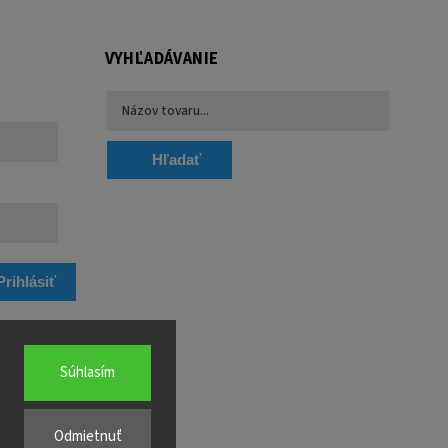
VYHĽADÁVANIE
Hľadať
Prihlásiť
sa
Súhlasím
Odmietnuť