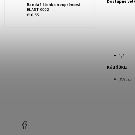
Dostupné ve
Bandáž členka neoprénová
ELAST 0002
€10,55
1
Kód ŠÚKL:
J98525
Facebook