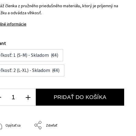
áž členka z pružného priedušného materiálu, ktorý je príjemný na
žku a odvádza vlhkosť.
ilné informácie
ant
ľkosť: 1 (S-M) - Skladom (€4)
ľkosť: 2 (L-XL) - Skladom (€4)
PRIDAŤ DO KOŠÍKA
Opýtať sa
Zdieľať