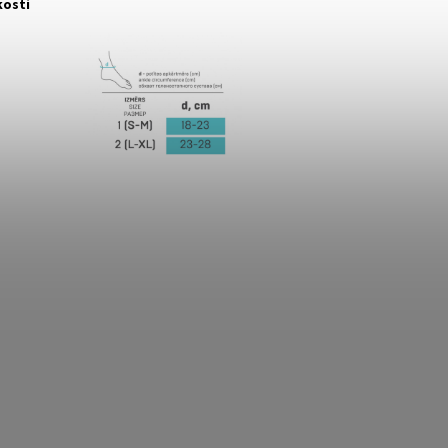
ľkosti
,2